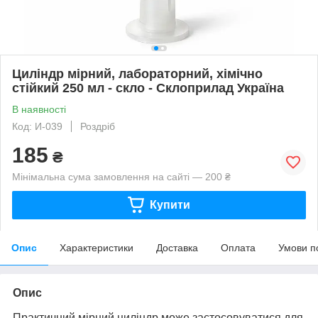
Циліндр мірний, лабораторний, хімічно
стійкий 250 мл - скло - Склоприлад Україна
В наявності
Код: И-039
Роздріб
185
₴
Мінімальна сума замовлення на сайті — 200 ₴
Купити
Опис
Характеристики
Доставка
Оплата
Умови п
Опис
Практичний мірний циліндр може застосовуватися для