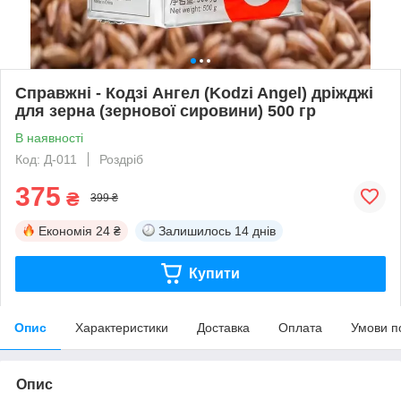
Справжні - Кодзі Ангел (Kodzi Angel) дріжджі
для зерна (зернової сировини) 500 гр
В наявності
Код: Д-011
Роздріб
375
₴
399 ₴
Економія
24 ₴
Залишилось
14 днів
Купити
Опис
Характеристики
Доставка
Оплата
Умови п
Опис