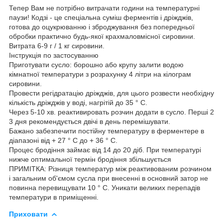
Тепер Вам не потрібно витрачати години на температурні
паузи! Кодзі - це спеціальна суміш ферментів і дріжджів,
готова до оцукрюванню і зброджування без попередньої
обробки практично будь-якої крахмаловмісної сировини.
Витрата 6-9 г / 1 кг сировини.
Інструкція по застосуванню
Приготувати сусло: борошно або крупу залити водою
кімнатної температури з розрахунку 4 літри на кілограм
сировини.
Провести регідратацію дріжджів, для цього розвести необхідну
кількість дріжджів у воді, нагрітій до 35 ° C.
Через 5-10 хв. реактивировать розчин додати в сусло. Перші 2
3 дня рекомендується двічі в день перемішувати.
Бажано забезпечити постійну температуру в ферментере в
діапазоні від + 27 ° C до + 36 ° C.
Процес бродіння займає від 14 до 20 діб. При температурі
нижче оптимальної термін бродіння збільшується
ПРИМІТКА: Різниця температур між реактивованим розчином
і загальним об'ємом сусла при внесенні в основний затор не
повинна перевищувати 10 ° C. Уникати великих перепадів
температури в приміщенні.
Приховати