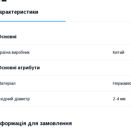
арактеристики
Основні
раїна виробник
Китай
Основні атрибути
атеріал
Нержавію
хідний діаметр
2-4 мм
нформація для замовлення