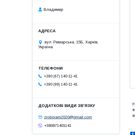
Владимир
вул. Римарська, 15Б, Харків,
Україна
+380 (67) 140-11-41
+380 (99) 140-11-41
Н
і
к
zrobisam2020@gmail.com
+380671401141