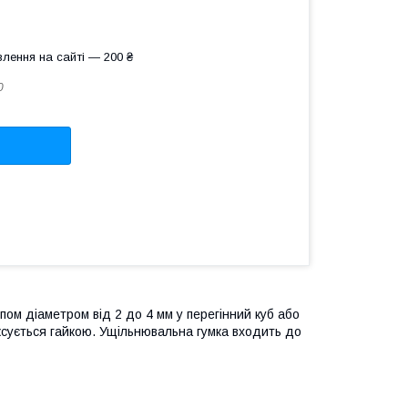
лення на сайті — 200 ₴
0
пом діаметром від 2 до 4 мм у перегінний куб або
іксується гайкою. Ущільнювальна гумка входить до