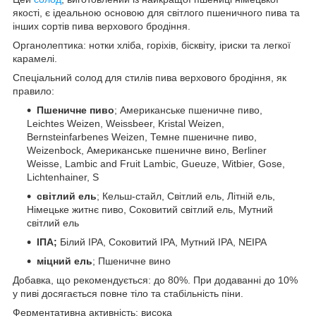
якості, є ідеальною основою для світлого пшеничного пива та
інших сортів пива верхового бродіння.
Органолептика: нотки хліба, горіхів, бісквіту, іриски та легкої
карамелі.
Спеціальний солод для стилів пива верхового бродіння, як
правило:
Пшеничне пиво
; Американське пшеничне пиво,
Leichtes Weizen, Weissbeer, Kristal Weizen,
Bernsteinfarbenes Weizen, Темне пшеничне пиво,
Weizenbock, Американське пшеничне вино, Berliner
Weisse, Lambic and Fruit Lambic, Gueuze, Witbier, Gose,
Lichtenhainer, S
світлий ель
; Кельш-стайл, Світлий ель, Літній ель,
Німецьке житнє пиво, Соковитий світлий ель, Мутний
світлий ель
ІПА;
Білий IPA, Соковитий IPA, Мутний IPA, NEIPA
міцний ель
; Пшеничне вино
Добавка, що рекомендується: до 80%. При додаванні до 10%
у пиві досягається повне тіло та стабільність піни.
Ферментативна активність: висока