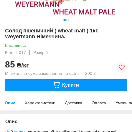
Солод пшеничний ( wheat malt ) 1кг.
Weyermann Німеччина.
В наявності
Код: П-017
Роздріб
85
₴/кг
Мінімальна сума замовлення на сайті — 200 ₴
Купити
Опис
Характеристики
Доставка
Оплата
Умови п
Опис
Цей
солод
, виготовлений із найкращої пшениці німецької