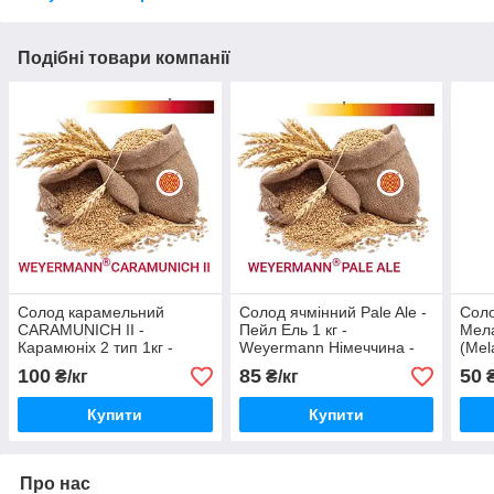
Подібні товари компанії
Солод карамельний
Солод ячмінний Pale Ale -
Соло
CARAMUNICH II -
Пейл Ель 1 кг -
Мел
Карамюніх 2 тип 1кг -
Weyermann Німеччина -
(Mela
Weyermann Німеччина
базовий солод для
Wey
100
85
50
₴/кг
₴/кг
пивоваріння
спец
обс
Купити
Купити
Про нас