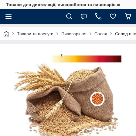
Товари для дистиляції, виноробства та пивоваріння
Товари та послуги
Пивоваріння
Солод
Солод пше