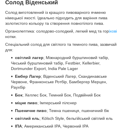
Солод Віденський
Солод виготовлений із кращого пивоварного ячменю
німецької якості. Ідеально підходить для варіння пива
золотистого кольору та створення повнотілого пива.
Органолептика: солодово-солодкий, легкий мед та гор
іхові
нотки.
Спеціальний солод для світлого та темного пива, зазвичай
для:
світлий лагер
; Міжнародний бурштиновий табір,
Чеський бурштиновий табір, Festbier, Kellerbier,
Dortmunder Export, India Pale Lager
Ембер Лагер
; Віденський Лагер, Скандинавське
Червоне, Франконське Ротбір, Бамбергер Мерцен,
Раухбір
Бок
; Хеллес Бок, Темний Бок, Подвійний Бок
міцне пиво
; Імперський пілснер
Пшеничне пиво
; Темна пшениця, пшеничний бік
світлий ель
; Kölsch Style, бельгійський світлий ель
ІПА
; Американський IPA, Червоний IPA