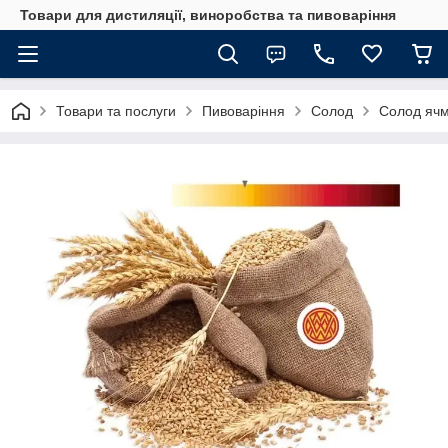
Товари для дистиляції, виноробства та пивоваріння
Товари та послуги
Пивоваріння
Солод
Солод ячм