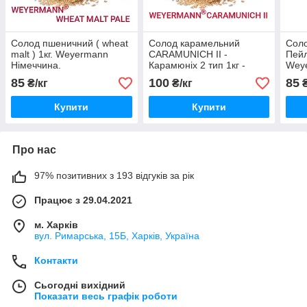
Солод пшеничний ( wheat
Солод карамельний
Соло
malt ) 1кг. Weyermann
CARAMUNICH II -
Пейл
Німеччина.
Карамюніх 2 тип 1кг -
Weye
Weyermann Німеччина
базо
85
100
85
₴/кг
₴/кг
₴
пиво
Купити
Купити
Про нас
97% позитивних з 193 відгуків за рік
Працює з 29.04.2021
м. Харків
вул. Римарська, 15Б, Харків, Україна
Контакти
Сьогодні вихідний
Показати весь графік роботи