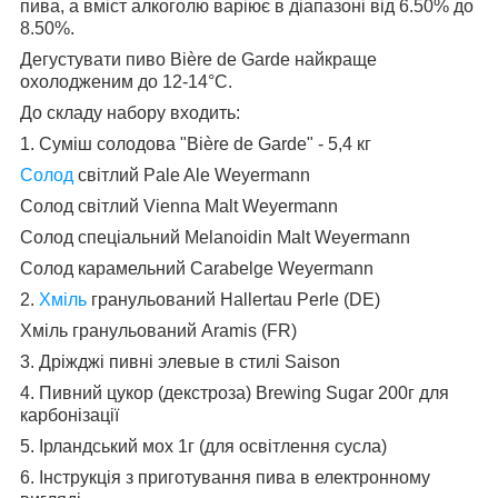
пива, а вміст алкоголю варіює в діапазоні від 6.50% до
8.50%.
Дегустувати пиво Bière de Garde найкраще
охолодженим до 12-14°С.
До складу набору входить:
1. Суміш солодова "Bière de Garde" - 5,4 кг
Солод
світлий Pale Ale Weyermann
Солод світлий Vienna Malt Weyermann
Солод спеціальний Melanoidin Malt Weyermann
Солод карамельний Carabelge Weyermann
2.
Хміль
гранульований Hallertau Perle (DE)
Хміль гранульований Aramis (FR)
3. Дріжджі пивні элевые в стилі Saison
4. Пивний цукор (декстроза) Brewing Sugar 200г для
карбонізації
5. Ірландський мох 1г (для освітлення сусла)
6. Інструкція з приготування пива в електронному