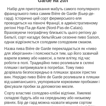
Garde на 20л
Набір для приготування мабуть самого популярного
французького пива самим Bière de Garde (Бьер-де-
гард). Історично цей сорт фермерського еля
проводиться на півночі Франції, в адміністративному
регіоні Нор-Па-де-Кале (Nord-Pas-de-Calais).
Враховуючи географічну близькість цього регіону до
Бельгії, сорт нагадує бельгійське сезонне пиво Saison,
однак відрізняється солодким солодовим смаком.
Назва пива Bière de Garde перекладається як «пиво
для зберігання» і пояснюється тим, що його зазвичай
варили взимку або навесні, а пили влітку, під час
роботи в полі. Традиційно пиво розливали в скляні
пляшки і витримували в погребах. Тому пиво
дозрівала безпосередньо в пляшках зразок ігристих
вин. Нерідко пиво Bière de Garde розливали в пляшки
від шампанського, укупоривали корковими пробками і
фіксували пробки за допомогою мюзле.
Сорту властиві солодово-хлібні відтінки. Хмелеві
складові будуть або на середньому або низькому
рівнях. Бір де гард можна назвати міцним сортом