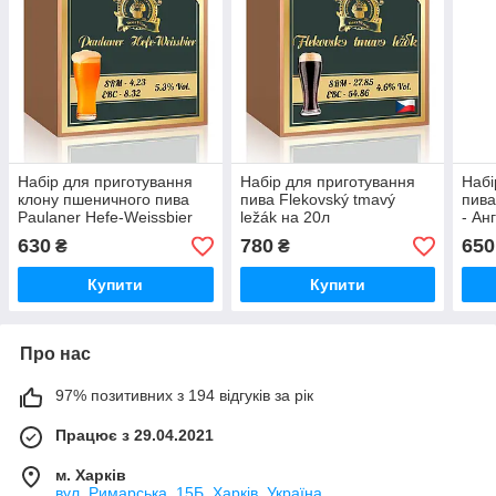
Набір для приготування
Набір для приготування
Набі
клону пшеничного пива
пива Flekovský tmavý
пива
Paulaner Hefe-Weissbier
ležák на 20л
- Ан
на 20л
630
780
650
₴
₴
Купити
Купити
Про нас
97% позитивних з 194 відгуків за рік
Працює з 29.04.2021
м. Харків
вул. Римарська, 15Б, Харків, Україна