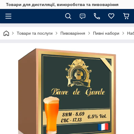
Товари для дистиляції, виноробства та пивоваріння
Товари та послуги
Пивоваріння
Пивні набори
Наб