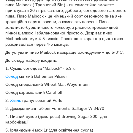
пива Maibock ( Травневий Бік ) - ви самостійно зможете
приготувати 20 літрів світлого, доброго, солодового лагерного
пива. Пиво Maibock - це німецький сорт сезонного пива яке
традиційно варять восени, а вживають навесні. Пиво
золотисто-бурштинового кольору, з рясною, кремовидной
пінної шапкою і збалансованої гіркотою. Дозріває пиво
Maibock мінімум 4-5 тижнів. Повністю ж характер цього пива
розкривається через 4-5 місяців.
Дегустувати пиво Maibock найкраще охолодженим до 5-8°С.
До складу набору входить:
1. Суміш солодова "Maibock" - 5,9 кг
Солод
світлий Bohemian Pilsner
Солод спеціальний Wheat Malt Weyermann
Солод карамельний Carahell
2.
Хміль
гранульований Perle
3. Дріжджі пивні табірні Fermentis Saflager W 34/70
4. Пивний цукор (декстроза) Brewing Sugar 200г для
карбонізації
5. Ірландський мох 1г (для освітлення сусла)