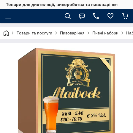
Товари для дистиляції, виноробства та пивоваріння
Товари та послуги
Пивоваріння
Пивні набори
Наб