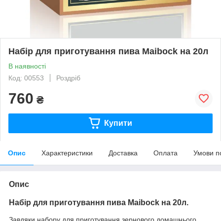
Набір для приготування пива Maibock на 20л
В наявності
Код: 00553
Роздріб
760
₴
Купити
Опис
Характеристики
Доставка
Оплата
Умови п
Опис
Набір для приготування пива Maibock на 20л.
Завдяки набору для приготування зернового домашнього