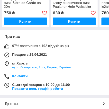
пива Bière de Garde на
клону пшеничного пива
пива
20л
Paulaner Hefe-Weissbier
ležá
на 20л
750
630
780
₴
₴
Купити
Купити
Про нас
97% позитивних з 192 відгуків за рік
Працює з 29.04.2021
м. Харків
вул. Римарська, 15Б, Харків, Україна
Контакти
Сьогодні працює з 10:00 до 16:00
Показати весь графік роботи
Про нас