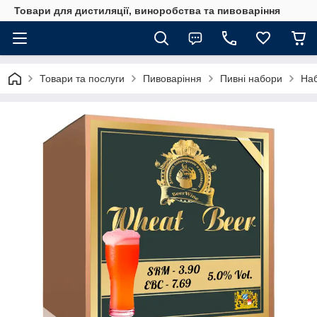
Товари для дистиляції, виноробства та пивоваріння
Товари та послуги
Пивоваріння
Пивні набори
Наб