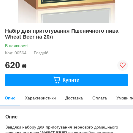
Набір для приготування Пшеничного пива
Wheat Beer на 20л
В наявності
Код: 00564
Роздріб
620
₴
Купити
Опис
Характеристики
Доставка
Оплата
Умови п
Опис
Завдяки набору для приготування зернового домашнього
пшеничного пива WHEAT BEER ви самостійно зможете