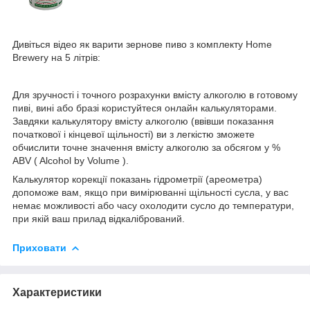
Дивіться відео як варити зернове пиво з комплекту Home
Brewery на 5 літрів:
Для зручності і точного розрахунки вмісту алкоголю в готовому
пиві, вині або бразі користуйтеся онлайн калькуляторами.
Завдяки калькулятору вмісту алкоголю (ввівши показання
початкової і кінцевої щільності) ви з легкістю зможете
обчислити точне значення вмісту алкоголю за обсягом у %
ABV ( Alcohol by Volume ).
Калькулятор корекції показань гідрометрії (ареометра)
допоможе вам, якщо при вимірюванні щільності сусла, у вас
немає можливості або часу охолодити сусло до температури,
при якій ваш прилад відкалібрований.
Приховати
Характеристики