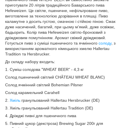
приготувати 20 літрів традиційного Баварського пива
Hefeweizen. Це світле, пшеничне, нефільтроване пиво,
виготовлене за технологією дозрівання в пляшці. Пиво
каламутне з досить густою, смачною і стійкою піною. Смак
дуже насичений, багатий, при цьому м'який, дуже освіжає,
бадьорить. Колір пива Hefeweizen світло-бронзовий з
дріжджовим помутнінням. Аромат свіжий дріжджовий.
Готується пиво з суміші пшеничного та ячмінного
солоду
, з
використанням ароматного німецького хмелю Hallertau
Tradition та Hersbrucker.
До складу набору входить:
1. Суміш солодова "WHEAT BEER" - 4,3 кг
Солод пшеничний світлий CHÂTEAU WHEAT BLANC)
Солод ячмінний світлий Bohemian Pilsner
Солод карамельний Carahell
2.
Хміль
гранульований Hallertau Hersbrucker (DE)
3. Хміль гранульований Hallertau Tradition (DE)
4. Дріжджі пивні для пшеничного пива
5. Пивний цукор (декстроза) Brewing Sugar 200г для