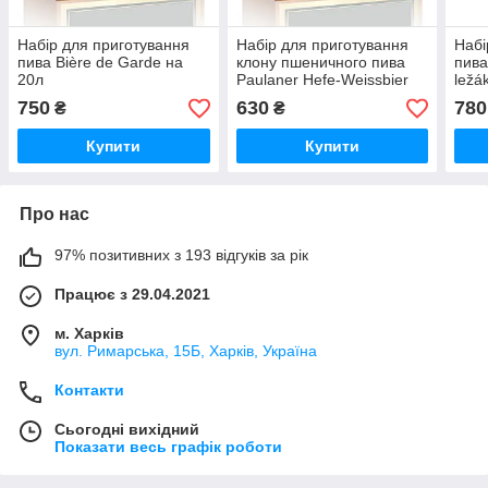
Набір для приготування
Набір для приготування
Набі
пива Bière de Garde на
клону пшеничного пива
пива
20л
Paulaner Hefe-Weissbier
ležá
на 20л
750
630
780
₴
₴
Купити
Купити
Про нас
97% позитивних з 193 відгуків за рік
Працює з 29.04.2021
м. Харків
вул. Римарська, 15Б, Харків, Україна
Контакти
Сьогодні вихідний
Показати весь графік роботи