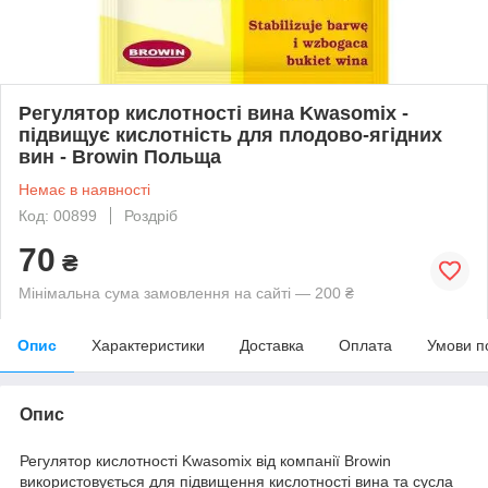
Регулятор кислотності вина Kwasomix -
підвищує кислотність для плодово-ягідних
вин - Browin Польща
Немає в наявності
Код: 00899
Роздріб
70
₴
Мінімальна сума замовлення на сайті — 200 ₴
Опис
Характеристики
Доставка
Оплата
Умови п
Опис
Регулятор кислотності Kwasomix від компанії Browin
використовується для підвищення кислотності вина та сусла