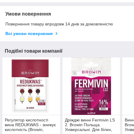
Умови повернення
Повернення товару впродовж 14 днів за домовленістю
Всі умови повернення
Подібні товари компанії
Регулятор кислотності
Дріжджі винні Fermivin LS
Винн
вина REDUKWAS - знижує
2. Browin Польща.
Brow
кислотність (Browin,
Універсальні. Для білих,
Унів