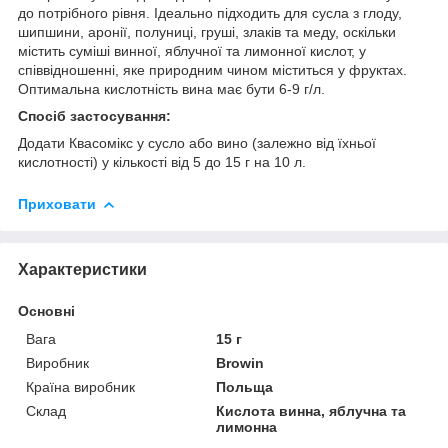
до потрібного рівня. Ідеально підходить для сусла з глоду,
шипшини, аронії, полуниці, груші, злаків та меду, оскільки
містить суміші винної, яблучної та лимонної кислот, у
співвідношенні, яке природним чином міститься у фруктах.
Оптимальна кислотність вина має бути 6-9 г/л.
Спосіб застосування:
Додати Квасомікс у сусло або вино (залежно від їхньої
кислотності) у кількості від 5 до 15 г на 10 л.
Приховати
Характеристики
Основні
Вага
15 г
Виробник
Browin
Країна виробник
Польща
Склад
Кислота винна, яблучна та
лимонна