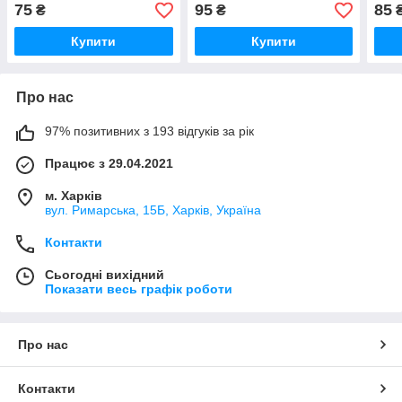
Польща)
червоних, рожевих та
типі
75
95
85
₴
₴
ігристих вин.
Купити
Купити
Про нас
97% позитивних з 193 відгуків за рік
Працює з 29.04.2021
м. Харків
вул. Римарська, 15Б, Харків, Україна
Контакти
Сьогодні вихідний
Показати весь графік роботи
Про нас
Контакти