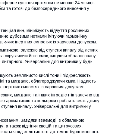
мосферне сушіння протягом не менше 24 місяців
бки та готові до безпосереднього внесення у
тенціал вин, мінімізують відчуття рослинних
 вино дубовими нотками імітуючи гармонійну
дь-яких інертних ємностях із харчовим допуском.
оматикою, залежно від ступеня випалу від легких
та округляючи його смак, імітуючи збалансовану
о янтарного. Універсальні для витримки у будь-
еншують землянисто-кислі тони і підкреслюють
ілі та мигдалю, облагороджуючи смак. Надають
х інертних ємностях із харчовим допуском.
сових, мигдалю та інших інгредієнтів залежно від
ою ароматикою та кольором і роблять смак джину
 ступеня випалу. Універсальні для витримки у
лансованим. Завдяки взаємодії з обпаленою
у, а також відтінки спецій та цитрусових.
інюється від золотистого до темно-бурштинового.