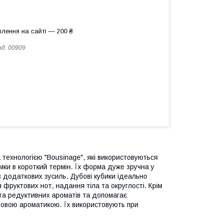
лення на сайті — 200 ₴
од:
00909
 технологією "Bousinage", які використовуються
мки в короткий термін. Їх форма дуже зручна у
ез додаткових зусиль. Дубові кубики ідеально
фруктових нот, надання тіла та округлості. Крім
та редуктивних ароматів та допомагає
убовою ароматикою. Їх використовують при