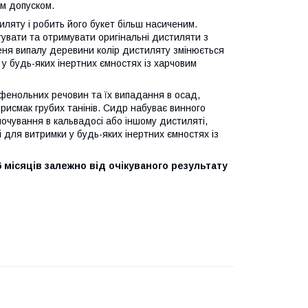
им допуском.
иляту і робить його букет більш насиченим.
увати та отримувати оригінальні дистиляти з
еня випалу деревини колір дистиляту змінюється
у будь-яких інертних ємностях із харчовим
 фенольних речовин та їх випадання в осад,
присмак грубих танінів. Сидр набуває винного
мочування в кальвадосі або іншому дистиляті,
 для витримки у будь-яких інертних ємностях із
 6 місяців залежно від очікуваного результату