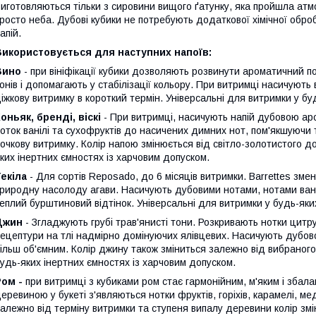
иготовляються тільки з сировини вищого ґатунку, яка пройшла ат
росто неба. Дубові кубики не потребують додаткової хімічної обро
апій.
Використовується для наступних напоїв:
Вино
- при вініфікації кубики дозволяють розвинути ароматичний по
онів і допомагають у стабілізації кольору. При витримці насичують
іжкову витримку в короткий термін. Універсальні для витримки у бу
оньяк, бренді, віскі
- При витримці, насичують напій дубовою ар
оток ванілі та сухофруктів до насичених димних нот, пом'якшуючи 
очкову витримку. Колір напою змінюється від світло-золотистого д
ких інертних ємностях із харчовим допуском.
екіла
- Для сортів Reposado, до 6 місяців витримки. Barrettes зм
риродну насолоду агави. Насичують дубовими нотами, нотами ван
еплий бурштиновий відтінок. Універсальні для витримки у будь-яки
Джин
- Згладжують грубі трав'янисті тони. Розкривають нотки цитру
ецептури на тлі надмірно домінуючих ялівцевих. Насичують дубов
ільш об'ємним. Колір джину також зміниться залежно від вибраного
удь-яких інертних ємностях із харчовим допуском.
Ром -
при витримці з кубиками ром стає гармонійним, м'яким і зба
еревиною у букеті з'являються нотки фруктів, горіхів, карамелі, мед
алежно від терміну витримки та ступеня випалу деревини колір зм