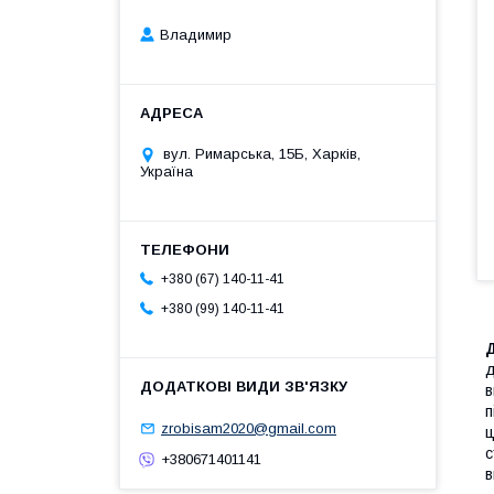
Владимир
вул. Римарська, 15Б, Харків,
Україна
+380 (67) 140-11-41
+380 (99) 140-11-41
Д
д
в
п
zrobisam2020@gmail.com
ц
с
+380671401141
в