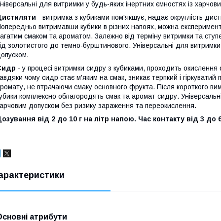
ніверсальні для витримки у будь-яких інертних ємностях із харчов
Дистиляти
- витримка з кубиками пом'якшує, надає округлість дист
опередньо витримавши кубики в різних напоях, можна експеримент
агатим смаком та ароматом. Залежно від терміну витримки та ступ
ід золотистого до темно-бурштинового. Універсальні для витримки 
опуском.
Сидр
- у процесі витримки сидру з кубиками, проходить окислення
авдяки чому сидр стає м'яким на смак, зникає терпкий і гіркуватий 
ромату, не втрачаючи смаку основного фрукта. Після короткого ви
убики комплексно облагородять смак та аромат сидру. Універсальні
арчовим допуском без ризику зараження та переокислення.
озування від 2 до 10 г на літр напою. Час контакту від 3 до
арактеристики
Основні атрибути