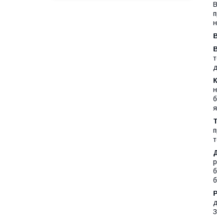
В
п
н
т
д
К
н
б
я
Т
п
т
р
б
б
д
З