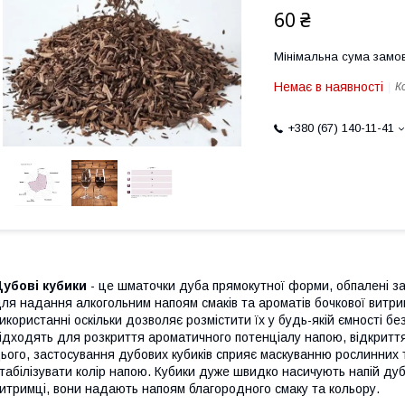
60 ₴
Мінімальна сума замов
Немає в наявності
К
+380 (67) 140-11-41
убові кубики
- це шматочки дуба прямокутної форми, обпалені за
ля надання алкогольним напоям смаків та ароматів бочкової витри
икористанні оскільки дозволяє розмістити їх у будь-якій ємності б
ідходять для розкриття ароматичного потенціалу напою, відкриття 
ього, застосування дубових кубиків сприяє маскуванню рослинних 
табілізувати колір напою. Кубики дуже швидко насичують напій д
итримці, вони надають напоям благородного смаку та кольору.