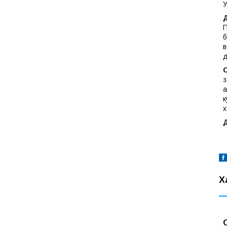
У
П
б
в
д
з
а
к
х
Д
Х