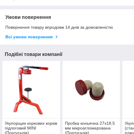
Умови повернення
Повернення товару впродовж 14 днів за домовленістю
Всі умови повернення
Подібні товари компанії
Укупорщик коркових корків
Пробка коньячна 27х18,5
Укуп
підлоговий MINI
мм мікроагломерована
(ста
(Португалія)
(Португалія)
пляш