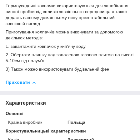
Термоусадочні ковпачки використовуються для запобігання
винної пробки від впливів зовнішнього середовища а також
додасть вашому домашньому вину презентабельний
зовнішній вигляд.
Приготування колпачків можна виконувати за допомогою
декількох методів:
1. завантажити ковпачок у кип'ячу воду.
2. Обертати пляшку над запаленою газовою плитою на висоті
5-10см від полум'я.
3) Також можно використовувати будівельний фен.
Приховати
Характеристики
Основні
Країна виробник
Польща
Користувальницькі характеристики
Колір
Золотистий