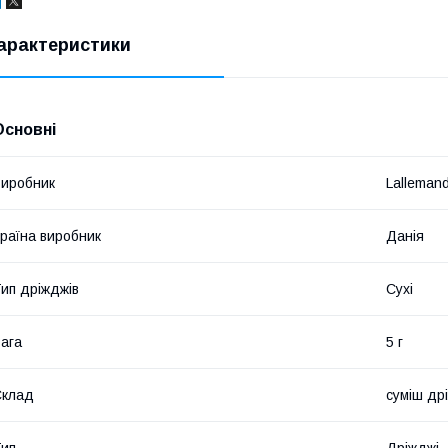
арактеристики
Основні
иробник
Lalleman
раїна виробник
Данія
ип дріжджів
Сухі
ага
5 г
Склад
суміш др