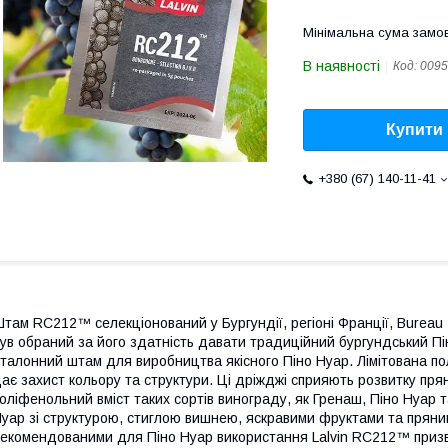
Мінімальна сума замов
В наявності
Код:
0095
Купити
+380 (67) 140-11-41
там RC212™ селекціонований у Бургундії, регіоні Франції, Bureau In
ув обраний за його здатність давати традиційний бургундський Пі
талонний штам для виробництва якісного Піно Нуар. Лімітована п
ає захист кольору та структури. Ці дріжджі сприяють розвитку прян
оліфенольний вміст таких сортів винограду, як Гренаш, Піно Нуар 
уар зі структурою, стиглою вишнею, яскравими фруктами та пряни
екомендованими для Піно Нуар використання Lalvin RC212™ призвод