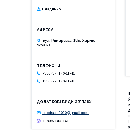
Владимир
вул. Римарська, 15Б, Харків,
Україна
+380 (67) 140-11-41
+380 (99) 140-11-41
Ш
б
е
д
zrobisam2020@gmail.com
п
+380671401141
Н
р