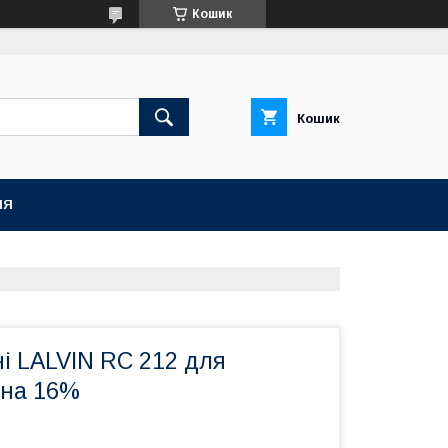
Кошик
Кошик
НЯ
і LALVIN RC 212 для
ина 16%