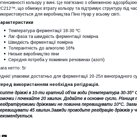
нтенсивності кольору у вині. Це пов'язано з обмеженою адсорбцією
C212™, що обмежує втрату кольору та підтримує структуру під ча
икористовується для виробництва Піно Нуар у всьому світі.
Характеристики
Температура ферментації 18-30 ºC
Лаг-фаза та швидкість ферментації помірна
Швидкість ферментації помірна
Толерантність до алкоголю 16%
Низьке виробництво піни
Середня потреба у поживних речовинах (азоті)
ага нетто: 5г
днієї упаковки достатньо для ферментації 20-25л виноградного с
Перед використанням необхідна регідрація.
сипте дріжжі в 10-ти кратний об'єм води (температура 30-35°
омочки і почекайте 20 хвилин. Додайте в основне сусло. Різниц
егідратіруємими дріжжами не повинна перевищувати 10°C. Загал
еревищувати 45 хвилин.Завжди проводьте регідрацію дріжжів у чис
екомендується.