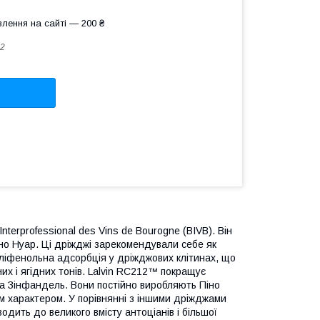
лення на сайті — 200 ₴
2
terprofessional des Vins de Bourogne (BIVB). Він
но Нуар. Ці дріжджі зарекомендували себе як
оліфенольна адсорбція у дріжджових клітинах, що
их і ягідних тонів. Lalvin RC212™ покращує
та Зінфандель. Вони постійно виробляють Піно
м характером. У порівнянні з іншими дріжджами
ить до великого вмісту антоціанів і більшої