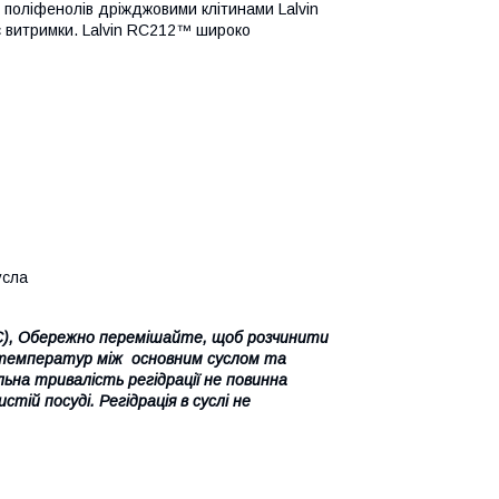
 поліфенолів дріжджовими клітинами Lalvin
с витримки. Lalvin RC212™ широко
усла
 С), Обережно перемішайте, щоб розчинити
я температур між основним суслом та
ьна тривалість регідрації не повинна
тій посуді. Регідрація в суслі не