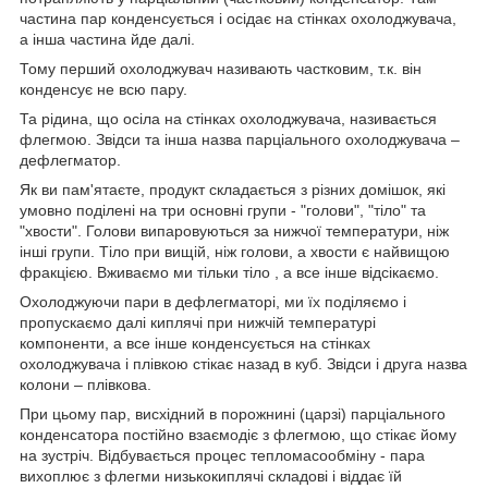
частина пар конденсується і осідає на стінках охолоджувача,
а інша частина йде далі.
Тому перший охолоджувач називають частковим, т.к. він
конденсує не всю пару.
Та рідина, що осіла на стінках охолоджувача, називається
флегмою. Звідси та інша назва парціального охолоджувача –
дефлегматор.
Як ви пам'ятаєте, продукт складається з різних домішок, які
умовно поділені на три основні групи - "голови", "тіло" та
"хвости". Голови випаровуються за нижчої температури, ніж
інші групи. Тіло при вищій, ніж голови, а хвости є найвищою
фракцією. Вживаємо ми тільки тіло , а все інше відсікаємо.
Охолоджуючи пари в дефлегматорі, ми їх поділяємо і
пропускаємо далі киплячі при нижчій температурі
компоненти, а все інше конденсується на стінках
охолоджувача і плівкою стікає назад в куб. Звідси і друга назва
колони – плівкова.
При цьому пар, висхідний в порожнині (царзі) парціального
конденсатора постійно взаємодіє з флегмою, що стікає йому
на зустріч. Відбувається процес тепломасообміну - пара
вихоплює з флегми низькокиплячі складові і віддає їй