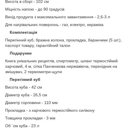
Висота в сборі -
102 см
Міцність напою -
до 90 градусів
Вихід продукта з максимального завантаження - 2
,6-3 л
Для нагрівальних поверхонь - г
аз, електро, кераміка
Комплектація
Перегінний куб, бражна колона, прокладка, баранчики (5 шт.),
паспорт товару, гарантійний талон
Подарунки
Книга унікальних рецептів, спиртометр, шланг термостійкий
харчовий, 4 м, сітка Панченкова нержавіюча, перехідник на
змішувач, 2 термометри-щупи
Перегінний куб
Висота куба -
42 см
Діаметр куба -
26,5 см
Діаметр горловини -
110 мм
Прокладка - з
харчового термостійкого силікону
Товщина прокладки -
3 мм
Об `єм куба -
23 л