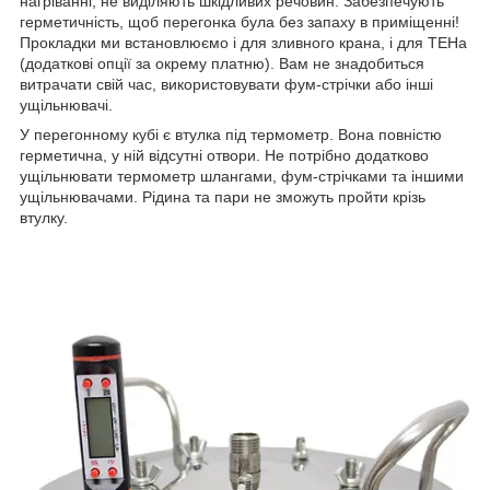
нагріванні, не виділяють шкідливих речовин. Забезпечують
герметичність, щоб перегонка була без запаху в приміщенні!
Прокладки ми встановлюємо і для зливного крана, і для ТЕНа
(додаткові опції за окрему платню). Вам не знадобиться
витрачати свій час, використовувати фум-стрічки або інші
ущільнювачі.
У перегонному кубі є втулка під термометр. Вона повністю
герметична, у ній відсутні отвори. Не потрібно додатково
ущільнювати термометр шлангами, фум-стрічками та іншими
ущільнювачами. Рідина та пари не зможуть пройти крізь
втулку.