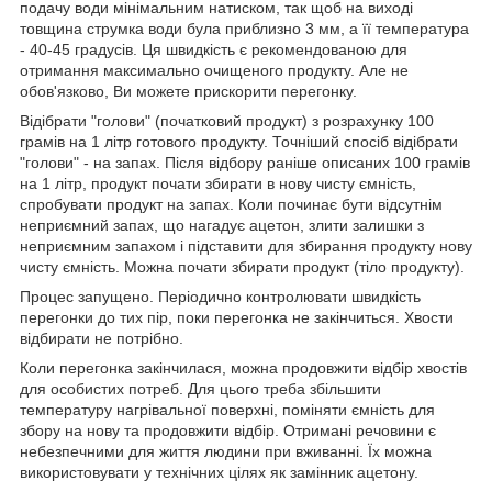
подачу води мінімальним натиском, так щоб на виході
товщина струмка води була приблизно 3 мм, а її температура
- 40-45 градусів. Ця швидкість є рекомендованою для
отримання максимально очищеного продукту. Але не
обов'язково, Ви можете прискорити перегонку.
Відібрати "голови" (початковий продукт) з розрахунку 100
грамів на 1 літр готового продукту. Точніший спосіб відібрати
"голови" - на запах. Після відбору раніше описаних 100 грамів
на 1 літр, продукт почати збирати в нову чисту ємність,
спробувати продукт на запах. Коли починає бути відсутнім
неприємний запах, що нагадує ацетон, злити залишки з
неприємним запахом і підставити для збирання продукту нову
чисту ємність. Можна почати збирати продукт (тіло продукту).
Процес запущено. Періодично контролювати швидкість
перегонки до тих пір, поки перегонка не закінчиться. Хвости
відбирати не потрібно.
Коли перегонка закінчилася, можна продовжити відбір хвостів
для особистих потреб. Для цього треба збільшити
температуру нагрівальної поверхні, поміняти ємність для
збору на нову та продовжити відбір. Отримані речовини є
небезпечними для життя людини при вживанні. Їх можна
використовувати у технічних цілях як замінник ацетону.