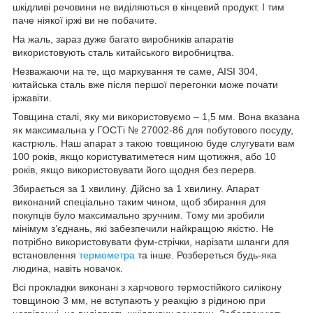
шкідливі речовини не виділяються в кінцевий продукт. І тим
паче ніякої іржі ви не побачите.
На жаль, зараз дуже багато виробників апаратів
використовують сталь китайського виробництва.
Незважаючи на те, що маркування те саме, AISI 304,
китайська сталь вже після першої перегонки може почати
іржавіти.
Товщина сталі, яку ми використовуємо – 1,5 мм. Вона вказана
як максимальна у ГОСТі № 27002-86 для побутового посуду,
кастрюль. Наш апарат з такою товщиною буде слугувати вам
100 років, якщо користуватиметеся ним щотижня, або 10
років, якщо використовувати його щодня без перерв.
Збирається за 1 хвилину. Дійсно за 1 хвилину. Апарат
виконаний спеціально таким чином, щоб збирання для
покупців було максимально зручним. Тому ми зробили
мінімум з’єднань, які забезпечили найкращою якістю. Не
потрібно використовувати фум-стрічки, нарізати шланги для
встановлення
термометра
та інше. Розбереться будь-яка
людина, навіть новачок.
Всі прокладки виконані з харчового термостійкого силікону
товщиною 3 мм, не вступають у реакцію з рідиною при