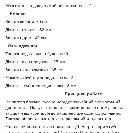
Максимально допустимий об'єм рідини -
21 л
Колона
Висота колони
60 см
Діаметр колони -
32 мм
Висота царги -
40 см
Охолоджувач
Тип охолоджувача - в
будований
Діаметр охолоджувача -
25 мм
Висота охолоджувача -
35 см
Кількість трубок у холодильнику -
3
Діаметр трубок холодильника -
8 мм
Принципи роботи
На вигляд бражна колона нагадує звичайний прямоточний
дистилятор. По суті, так воно і є, різниця лише в тому, що на
висхідній від куба трубі встановлено ще один холодильник.
Так званий дефлегматор чи парціальний конденсатор.
Колона встановлюється прямо на куб. Нагріті пари з куба
потрапляють у парціальний (частковий) конденсатор. Там