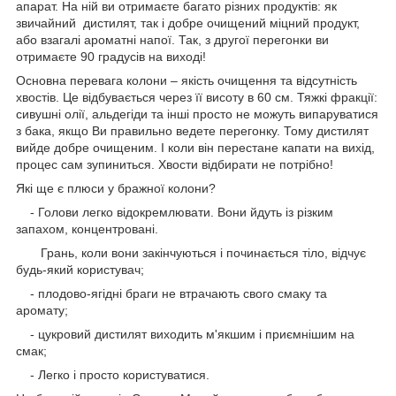
апарат. На ній ви отримаєте багато різних продуктів: як
звичайний дистилят, так і добре очищений міцний продукт,
або взагалі ароматні напої. Так, з другої перегонки ви
отримаєте 90 градусів на виході!
Основна перевага колони – якість очищення та відсутність
хвостів. Це відбувається через її висоту в 60 см. Тяжкі фракції:
сивушні олії, альдегіди та інші просто не можуть випаруватися
з бака, якщо Ви правильно ведете перегонку. Тому дистилят
вийде добре очищеним. І коли він перестане капати на вихід,
процес сам зупиниться. Хвости відбирати не потрібно!
Які ще є плюси у бражної колони?
- Голови легко відокремлювати. Вони йдуть із різким
запахом, концентровані.
Грань, коли вони закінчуються і починається тіло, відчує
будь-який користувач;
- плодово-ягідні браги не втрачають свого смаку та
аромату;
- цукровий дистилят виходить м'якшим і приємнішим на
смак;
- Легко і просто користуватися.