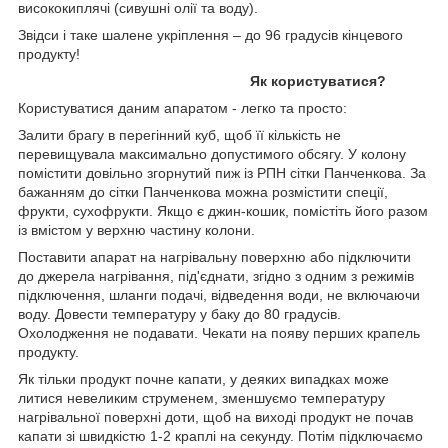
висококиплячі (сивушні олії та воду).
Звідси і таке шалене укріплення – до 96 градусів кінцевого
продукту!
Як користуватися?
Користуватися даним апаратом - легко та просто:
Залити брагу в перегінний куб, щоб її кількість не
перевищувала максимально допустимого обсягу. У колону
помістити довільно згорнутий пиж із РПН сітки Панченкова. За
бажанням до сітки Панченкова можна розмістити спеції,
фрукти, сухофрукти. Якщо є джин-кошик, помістіть його разом
із вмістом у верхню частину колони.
Поставити апарат на нагрівальну поверхню або підключити
до джерела нагрівання, під'єднати, згідно з одним з режимів
підключення, шланги подачі, відведення води, не включаючи
воду. Довести температуру у баку до 80 градусів.
Охолодження не подавати. Чекати на появу перших крапель
продукту.
Як тільки продукт почне капати, у деяких випадках може
литися невеликим струменем, зменшуємо температуру
нагрівальної поверхні доти, щоб на виході продукт не почав
капати зі швидкістю 1-2 краплі на секунду. Потім підключаємо