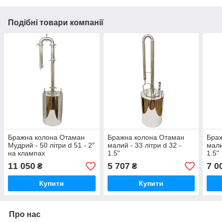
Подібні товари компанії
Бражна колона Отаман
Бражна колона Отаман
Бра
Мудрий - 50 літри d 51 - 2"
малий - 33 літри d 32 -
мали
на клампах
1.5"
1.5"
11 050
5 707
7 0
₴
₴
Купити
Купити
Про нас