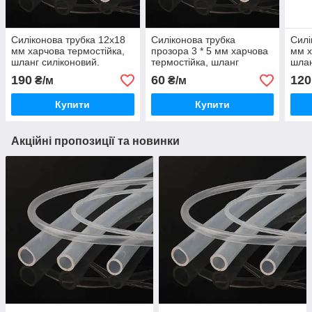
Силіконова трубка 12х18
Силіконова трубка
Силі
мм харчова термостійка,
прозора 3 * 5 мм харчова
мм х
шланг силіконовий.
термостійка, шланг
шлан
силіконовий
напі
190
60
120
₴/м
₴/м
Купити
Купити
Акційні пропозиції та новинки