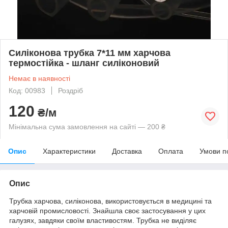
Силіконова трубка 7*11 мм харчова
термостійка - шланг силіконовий
Немає в наявності
Код: 00983
Роздріб
120
₴/м
Мінімальна сума замовлення на сайті — 200 ₴
Опис
Характеристики
Доставка
Оплата
Умови п
Опис
Трубка харчова, силіконова, використовується в медицині та
харчовій промисловості. Знайшла своє застосування у цих
галузях, завдяки своїм властивостям. Трубка не виділяє