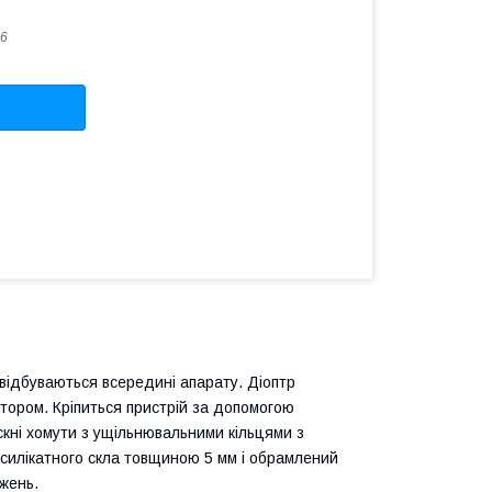
6
відбуваються всередині апарату. Діоптр
тором. Кріпиться пристрій за допомогою
скні хомути з ущільнювальними кільцями з
осилікатного скла товщиною 5 мм і обрамлений
жень.