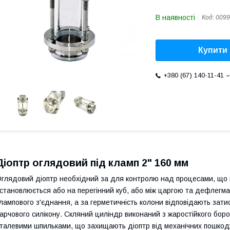
В наявності
Код:
0099
Купити
+380 (67) 140-11-41
Діоптр оглядовий під кламп 2" 160 мм
глядовий діоптр необхідний за для контролю над процесами, що 
становлюється або на перегінний куб, або між царгою та дефлегма
лампового з'єднання, а за герметичність колони відповідають зати
арчового силікону. Скляний циліндр виконаний з жаростійкого бор
талевими шпильками, що захищають діоптр від механічних пошкод