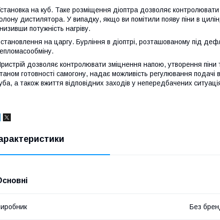
становка на куб. Таке розміщення діоптра дозволяє контролювати 
олону дистилятора. У випадку, якщо ви помітили появу піни в цилін
низивши потужність нагріву.
становлення на царгу. Бурління в діоптрі, розташованому під деф
епломасообміну.
ристрій дозволяє контролювати зміцнення напою, утворення піни 
таном готовності самогону, надає можливість регулювання подачі
уба, а також вжиття відповідних заходів у непередбачених ситуаці
арактеристики
Основні
иробник
Без брен