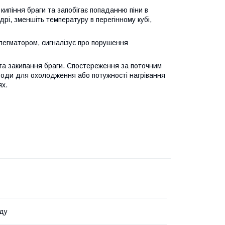
кипіння браги та запобігає попаданню піни в
дрі, зменшіть температуру в перегінному кубі,
легматором, сигналізує про порушення
та закипання браги. Спостереження за поточним
 води для охолодження або потужності нагрівання
ях.
ду