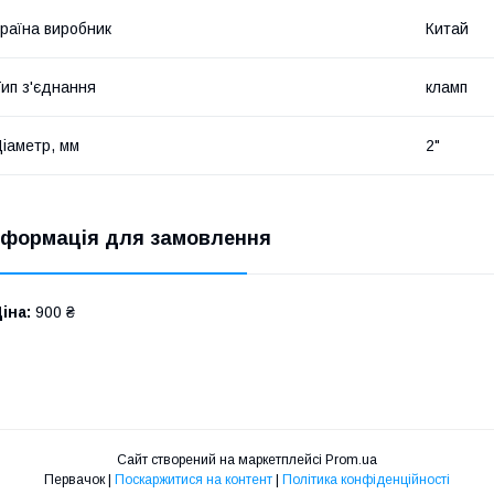
раїна виробник
Китай
ип з'єднання
кламп
іаметр, мм
2"
нформація для замовлення
іна:
900 ₴
Сайт створений на маркетплейсі
Prom.ua
Первачок |
Поскаржитися на контент
|
Політика конфіденційності