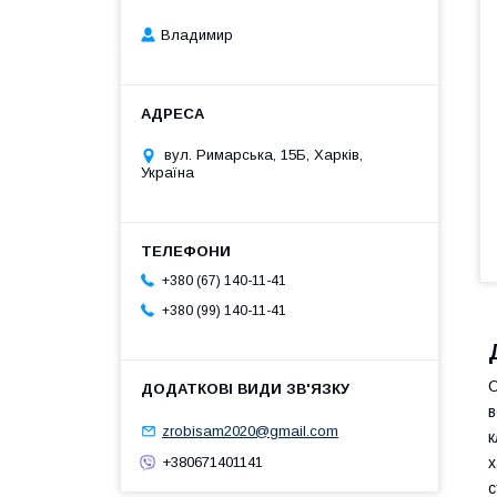
Владимир
вул. Римарська, 15Б, Харків,
Україна
+380 (67) 140-11-41
+380 (99) 140-11-41
О
в
zrobisam2020@gmail.com
к
х
+380671401141
с