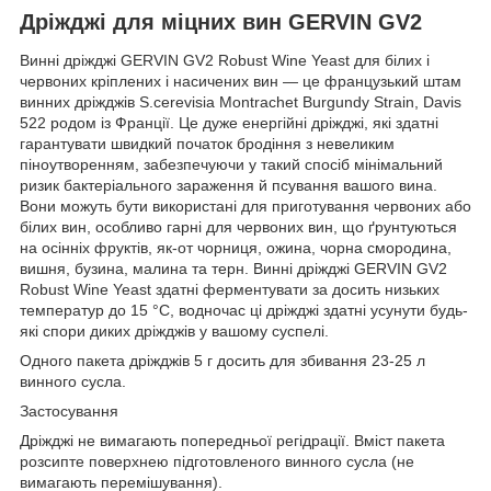
Дріжджі для міцних вин GERVIN GV2
Винні дріжджі GERVIN GV2 Robust Wine Yeast для білих і
червоних кріплених і насичених вин — це французький штам
винних дріжджів S.cerevisia Montrachet Burgundy Strain, Davis
522 родом із Франції. Це дуже енергійні дріжджі, які здатні
гарантувати швидкий початок бродіння з невеликим
піноутворенням, забезпечуючи у такий спосіб мінімальний
ризик бактеріального зараження й псування вашого вина.
Вони можуть бути використані для приготування червоних або
білих вин, особливо гарні для червоних вин, що ґрунтуються
на осінніх фруктів, як-от чорниця, ожина, чорна смородина,
вишня, бузина, малина та терн. Винні дріжджі GERVIN GV2
Robust Wine Yeast здатні ферментувати за досить низьких
температур до 15 °C, водночас ці дріжджі здатні усунути будь-
які спори диких дріжджів у вашому суспелі.
Одного пакета дріжджів 5 г досить для збивання 23-25 л
винного сусла.
Застосування
Дріжджі не вимагають попередньої регідрації. Вміст пакета
розсипте поверхнею підготовленого винного сусла (не
вимагають перемішування).