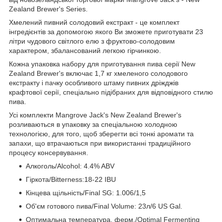
Zealand Brewer's Series.
Хмелений пивний солодовий екстракт - це комплект
інгредієнтів за допомогою якого Ви зможете приготувати 23
літри чудового світлого елю з фруктово-солодовим
характером, збалансований легкою гірчинкою.
Кожна упаковка набору для приготування пива серії New
Zealand Brewer's включає 1,7 кг хмеленого солодового
екстракту і пачку особливого штаму пивних дріжджів
крафтової серії, спеціально підібраних для відповідного стилю
пива.
Усі комплекти Mangrove Jack's New Zealand Brewer's
розливаються в упаковку за спеціальною холодною
технологією, для того, щоб зберегти всі тонкі аромати та
запахи, що втрачаються при використанні традиційного
процесу консервування.
Алкоголь/Alcohol: 4.4% ABV
Гіркота/Bitterness:18-22 IBU
Кінцева щільність/Final SG: 1.006/1,5
Об'єм готового пива/Final Volume: 23л/6 US Gal.
Оптимальна температура. ферм./Optimal Fermenting