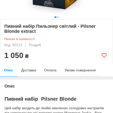
Пивний набір Пильзнер світлий - Pilsner
Blonde extract
Немає в наявності
Код: 00122
Роздріб
1 050
₴
Опис
Доставка
Оплата
Умови повернення
Опис
Пивний набір Pilsner Blonde
Цей набір входить до лінійкі хмелених солодових екстрактів
від новозеландської торгової марки Mangrove Jack's - New