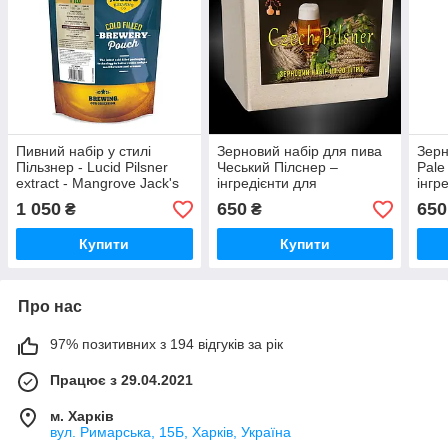
Пивний набір у стилі
Зерновий набір для пива
Зерн
Пільзнер - Lucid Pilsner
Чеський Пілснер –
Pale
extract - Mangrove Jack's
інгредієнти для
інгр
приготування 20 літрів
приг
1 050
650
650
₴
₴
Czech Pilsner
Купити
Купити
Про нас
97% позитивних з 194 відгуків за рік
Працює з 29.04.2021
м. Харків
вул. Римарська, 15Б, Харків, Україна