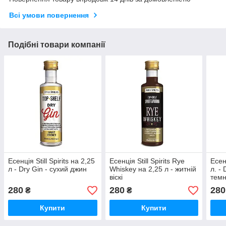
Всі умови повернення
Подібні товари компанії
Есенція Still Spirits на 2,25
Есенція Still Spirits Rye
Есенц
л - Dry Gin - сухий джин
Whiskey на 2,25 л - житній
л. -
віскі
темн
280
280
280
₴
₴
Купити
Купити