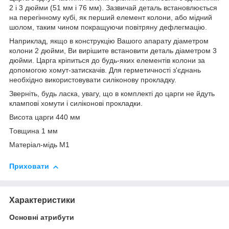
2 і 3 дюйми (51 мм і 76 мм). Зазвичай деталь встановлюється
на перегінному кубі, як перший елемент колони, або мідний
шолом, таким чином покращуючи повітряну дефлегмацію.
Наприклад, якщо в конструкцію Вашого апарату діаметром
колони 2 дюйми, Ви вирішите встановити деталь діаметром 3
дюйми. Царга кріпиться до будь-яких елементів колони за
допомогою хомут-затискачів. Для герметичності з'єднань
необхідно використовувати силіконову прокладку.
Зверніть, будь ласка, увагу, що в комплекті до царги не йдуть
клампові хомути і силіконові прокладки.
Висота царги 440 мм
Товщина 1 мм
Матеріал-мідь М1
Приховати
Характеристики
Основні атрибути