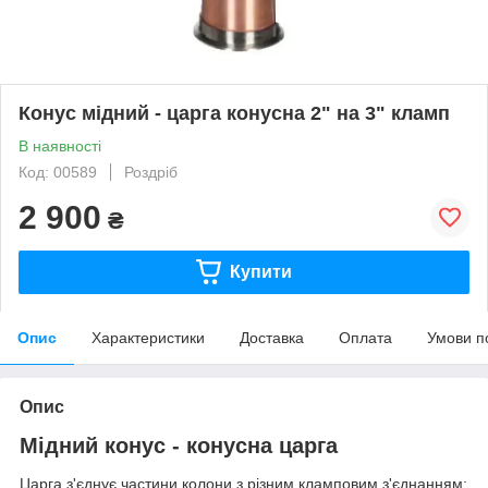
Конус мідний - царга конусна 2" на 3" кламп
В наявності
Код: 00589
Роздріб
2 900
₴
Купити
Опис
Характеристики
Доставка
Оплата
Умови п
Опис
Мідний конус - конусна царга
Царга з'єднує частини колони з різним кламповим з'єднанням: