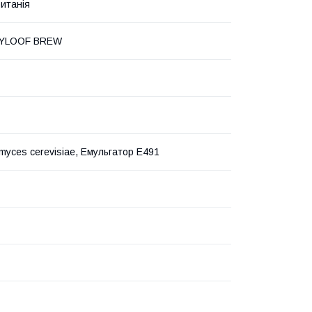
итанія
YLOOF BREW
myces cerevisiae, Емульгатор E491