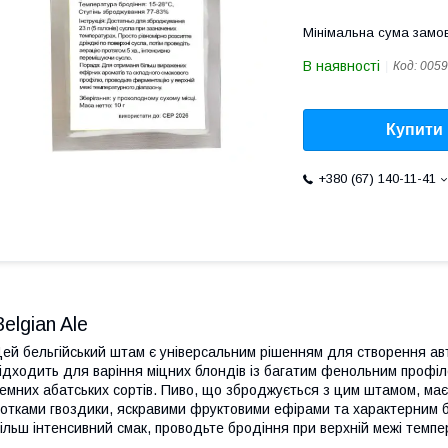
Мінімальна сума замов
В наявності
Код:
0059
Купити
+380 (67) 140-11-41
Belgian Ale
ей бельгійський штам є універсальним рішенням для створення авт
ідходить для варіння міцних блондів із багатим фенольним профіле
емних абатських сортів. Пиво, що зброджується з цим штамом, має
отками гвоздики, яскравими фруктовими ефірами та характерним б
ільш інтенсивний смак, проводьте бродіння при верхній межі темп