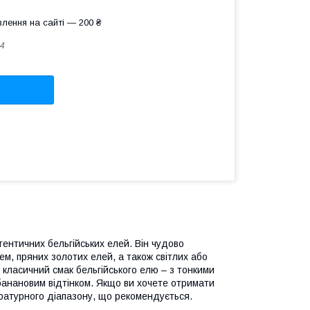
лення на сайті — 200 ₴
4
ентичних бельгійських елей. Він чудово
м, пряних золотих елей, а також світлих або
 класичний смак бельгійського елю – з тонкими
анановим відтінком. Якщо ви хочете отримати
ературного діапазону, що рекомендується.