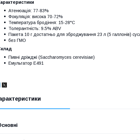
Характеристики
Атенюація: 77-83%
Фокуляція: висока 70-72%
Температура бродіння: 15-28°C
Толерантність: 9.5% ABV
Пакета 10 г достатньо для зброджування 23 л (5 галлонів) сус
без ГМО
Cклад
Пивні дріжджі (Saccharomyces cerevisiae)
Емульгатор E491
арактеристики
Основні