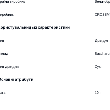
раїна виробник
Великобр
иробник
CROSSM
Користувальницькі характеристики
ип
Дріжджі
Склад
Saccharo
ип дріжджів
Сухі
Основні атрибути
ага
10 г