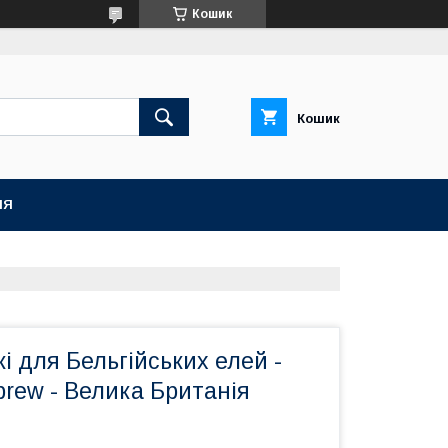
Кошик
Кошик
НЯ
і для Бельгійських елей -
brew - Велика Британія