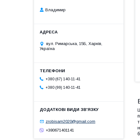
Владимир
вул. Римарська, 15Б, Харків,
Україна
+380 (67) 140-11-41
+380 (99) 140-11-41
Ц
п
zrobisam2020@gmail.com
т
н
+380671401141
б